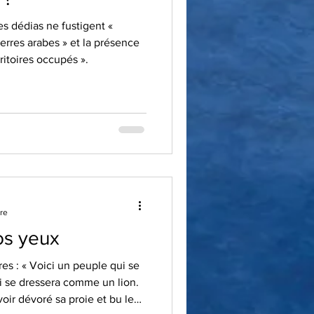
les dédias ne fustigent «
terres arabes » et la présence
rritoires occupés ».
re
nos yeux
es : « Voici un peuple qui se
i se dressera comme un lion.
oir dévoré sa proie et bu le