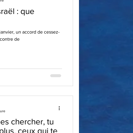
ure
raël : que
 janvier, un accord de cessez-
 contre de
ture
plus, ceux qui te