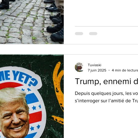
sang des blessés. »
Tuviaski
7 juin 2025
4 min de lectur
Trump, ennemi d’
Depuis quelques jours, les vo
s’interroger sur l’amitié de 