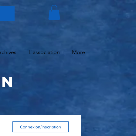
r
rchives
L'association
More
en
Connexion/Inscription