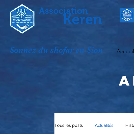
Association
Keren
Sonnez du shofar en Sion
Accueil
A
Tous les posts
Actualités
Hist