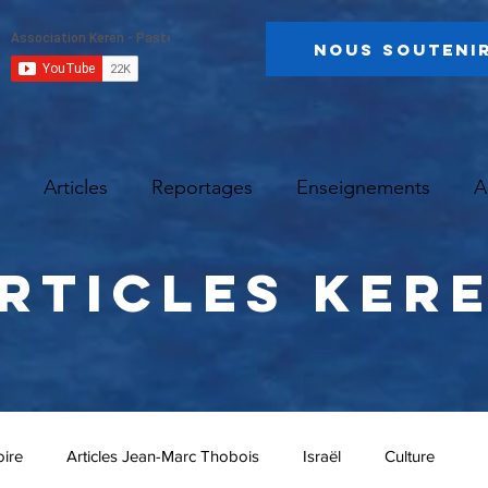
Nous Souteni
Articles
Reportages
Enseignements
A
rticles Ker
oire
Articles Jean-Marc Thobois
Israël
Culture