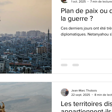
1 oct. 2025
7 min de lecture
Plan de paix ou 
la guerre ?
Ces derniers jours ont été tr
diplomatiques. Netanyahou s
Jean-Marc Thobois
22 sept. 2025
8 min de lec
Les territoires di
appartiennent-ils