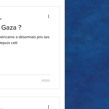
re
 Gaza ?
éricaine a désormais pris ses
tions depuis fin janvier. Depuis cett