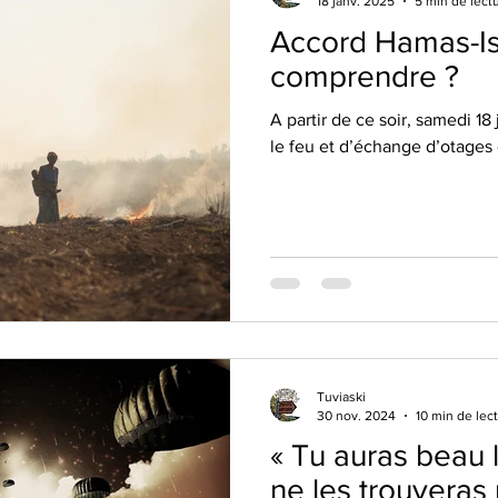
18 janv. 2025
5 min de lect
Accord Hamas-Is
comprendre ?
A partir de ce soir, samedi 18
le feu et d’échange d’otages
Tuviaski
30 nov. 2024
10 min de lec
« Tu auras beau les chercher, tu
ne les trouveras 