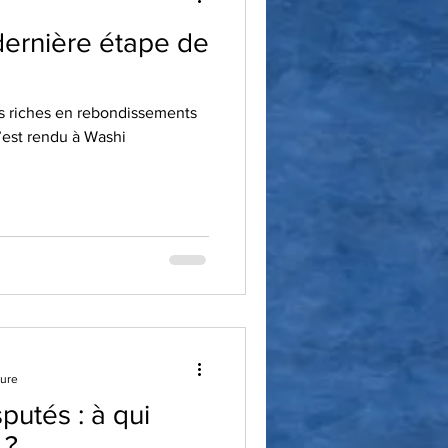
dernière étape de
ès riches en rebondissements
’est rendu à Washi
ture
sputés : à qui
 ?