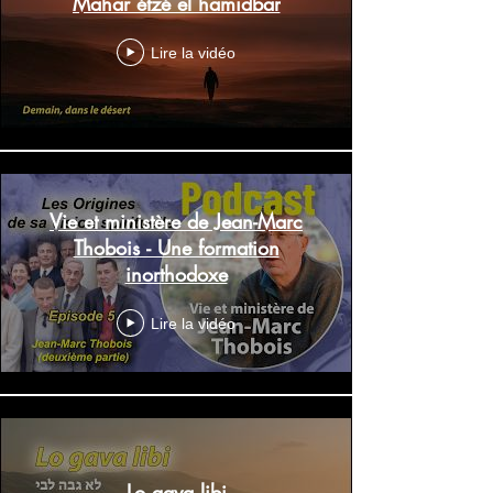
Mahar étzé el hamidbar
Lire la vidéo
Vie et ministère de Jean-Marc
Thobois - Une formation
inorthodoxe
Lire la vidéo
Lo gava libi