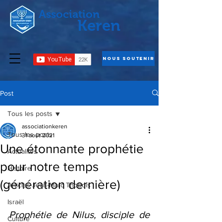
Association
Keren
Nous Soutenir
Post
Tous les posts
associationkeren
Tous les posts
31 août 2021
Une étonnante prophétie
Actualités
pour notre temps
Histoire
(génération dernière)
Articles Jean-Marc Thobois
Israël
Prophétie de Nilus, disciple de 
Culture