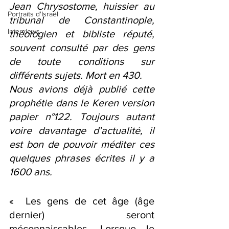
Jean Chrysostome, huissier au 
Portraits d'Israël
tribunal de Constantinople, 
Interviews
théologien et bibliste réputé, 
souvent consulté par des gens 
de toute conditions sur 
différents sujets. Mort en 430.
Nous avions déjà publié cette 
prophétie dans le Keren version 
papier n°122. Toujours autant 
voire davantage d’actualité, il 
est bon de pouvoir méditer ces 
quelques phrases écrites il y a 
1600 ans.
«  Les gens de cet âge (âge 
dernier) seront 
méconnaissables. Lorsque le 