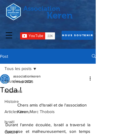
Association
Keren
Nous Soutenir
Post
Tous les posts
associationkeren
Tous les posts
6 mars 2025
Toda !
Actualités
Histoire
Chers amis d'Israël et de l'association 
Articles Jean-Marc Thobois
Keren,
Israël
Durant l'année écoulée, Israël a traversé la 
fournaise et malheureusement, son temps 
Culture