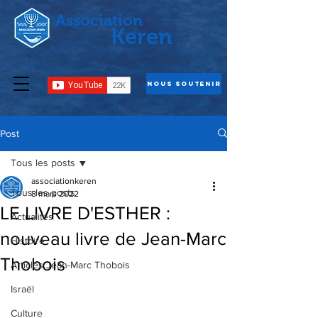
Association
Keren
Nous Soutenir
Post
Tous les posts
associationkeren
Tous les posts
8 mars 2022
LE LIVRE D'ESTHER :
Actualités
nouveau livre de Jean-Marc
Histoire
Thobois
Articles Jean-Marc Thobois
Israël
Culture