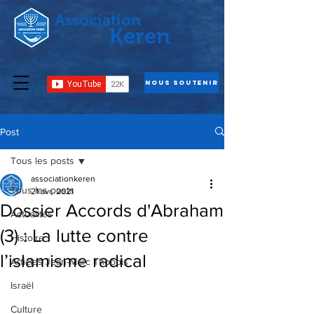
Association
Keren
Nous Soutenir
Post
Tous les posts
associationkeren
Tous les posts
21 avr. 2021
Dossier Accords d'Abraham
Actualités
(3) : La lutte contre
Histoire
l’islamisme radical
Articles Jean-Marc Thobois
Israël
Culture