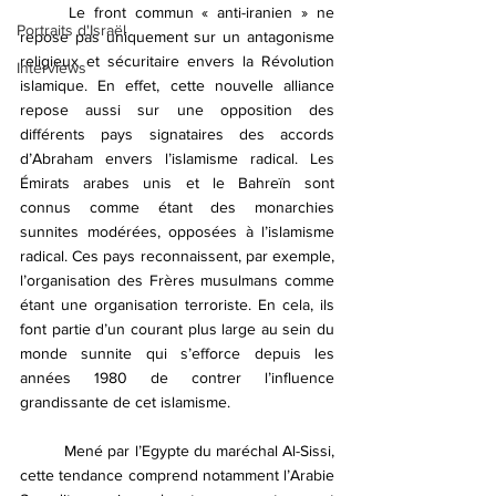
	Le front commun « anti-iranien » ne 
Portraits d'Israël
repose pas uniquement sur un antagonisme 
religieux et sécuritaire envers la Révolution 
Interviews
islamique. En effet, cette nouvelle alliance 
repose aussi sur une opposition des 
différents pays signataires des accords 
d’Abraham envers l’islamisme radical. Les 
Émirats arabes unis et le Bahreïn sont 
connus comme étant des monarchies 
sunnites modérées, opposées à l’islamisme 
radical. Ces pays reconnaissent, par exemple, 
l’organisation des Frères musulmans comme 
étant une organisation terroriste. En cela, ils 
font partie d’un courant plus large au sein du 
monde sunnite qui s’efforce depuis les 
années 1980 de contrer l’influence 
grandissante de cet islamisme. 
	Mené par l’Egypte du maréchal Al-Sissi, 
cette tendance comprend notamment l’Arabie 