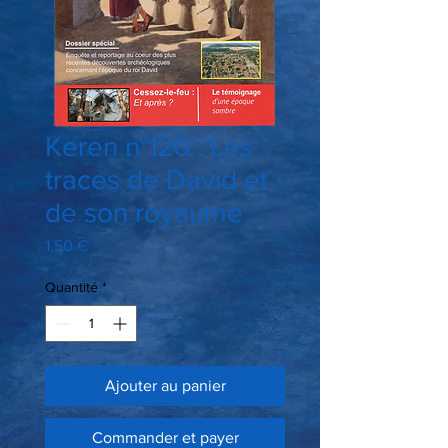
Keren n°120 : Les
traces de David et
de son royaume
Prix
1,50 €
Quantité
*
Ajouter au panier
Commander et payer