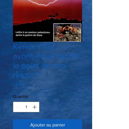
Keren n°102 :
avons-nous franchi
le point de non-
retour ?
Prix
1,50 €
Quantité
*
Ajouter au panier