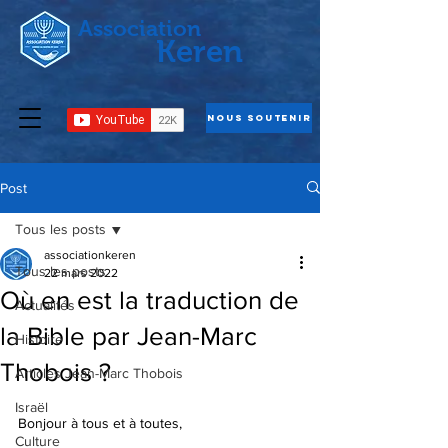
Association
Keren
Nous Soutenir
Post
Tous les posts
associationkeren
Tous les posts
22 mars 2022
Où en est la traduction de
Actualités
la Bible par Jean-Marc
Histoire
Thobois ?
Articles Jean-Marc Thobois
Israël
Bonjour à tous et à toutes,
Culture