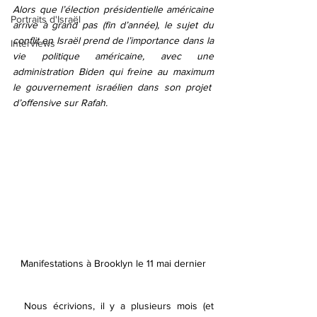
Alors que l’élection présidentielle américaine 
Portraits d'Israël
arrive à grand pas (fin d’année), le sujet du 
conflit en Israël prend de l’importance dans la 
Interviews
vie politique américaine, avec une 
administration Biden qui freine au maximum 
le gouvernement israélien dans son projet  
d’offensive sur Rafah.
Manifestations à Brooklyn le 11 mai dernier
  Nous écrivions, il y a plusieurs mois (et 