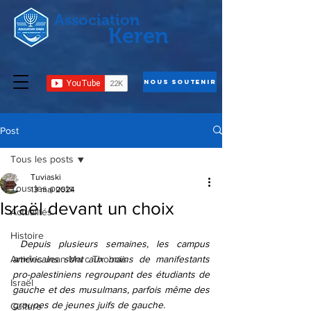
Association
Keren
Nous Soutenir
Post
Tous les posts
Tuviaski
Tous les posts
13 mai 2024
Israël devant un choix
Actualités
Histoire
 Depuis plusieurs semaines, les campus 
Articles Jean-Marc Thobois
américains sont aux mains de manifestants 
pro-palestiniens regroupant des étudiants de 
Israël
gauche et des musulmans, parfois même des 
groupes de jeunes juifs de gauche.
Culture