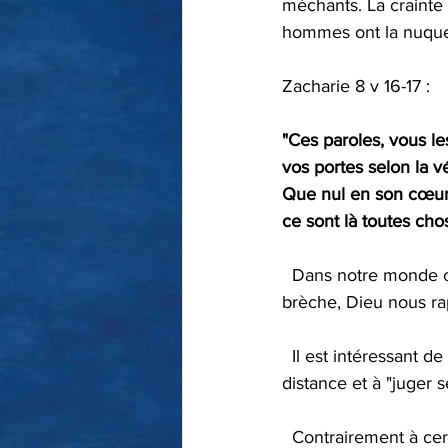
méchants. La crainte
hommes ont la nuque 
Zacharie 8 v 16-17 : 
"Ces paroles, vous le
vos portes selon la v
Que nul en son cœur 
ce sont là toutes chos
  Dans notre monde où règne le mensonge, où la Parole de Vérité (la Bible) est battue en 
brèche, Dieu nous rap
  Il est intéressant de voir aussi dans ce passage l'appel qui nous est adressé à prendre de la 
distance et à "juger se
  Contrairement à certains chrétiens qui affirment que "nous ne devons juger de rien" (= ne 