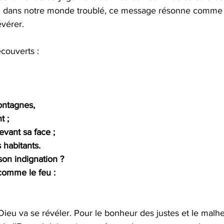
s, dans notre monde troublé, ce message résonne comme 
évérer.
couverts :
montagnes, 
t ; 
evant sa face ;
 habitants.
son indignation ?
comme le feu :