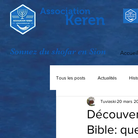
Association
Keren
Sonnez du shofar en Sion
Accueil
Tous les posts
Actualités
Hist
Tuviaski
20 mars 2
Interviews
Découver
Bible: q