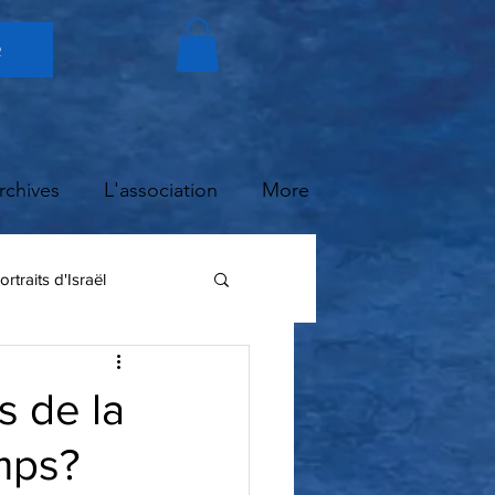
r
rchives
L'association
More
ortraits d'Israël
 de la
mps?