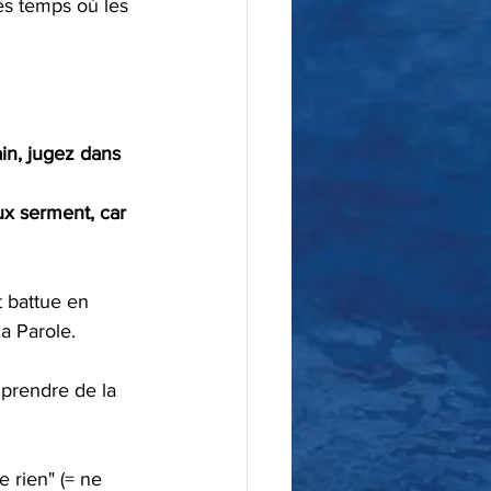
es temps où les 
in, jugez dans 
x serment, car 
a Parole.