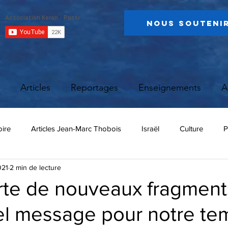
Nous Souteni
Articles
Reportages
Enseignements
A
oire
Articles Jean-Marc Thobois
Israël
Culture
P
021
2 min de lecture
te de nouveaux fragments
uel message pour notre te