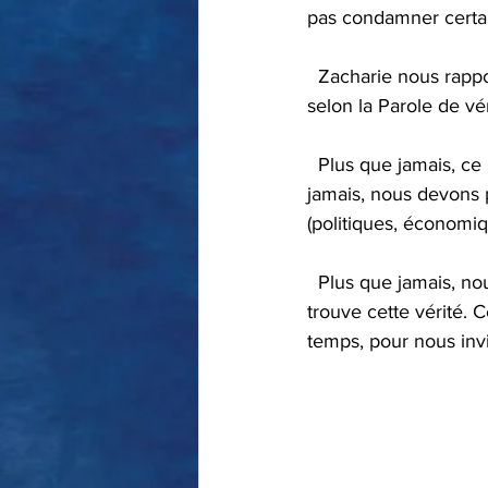
pas condamner certain
  Zacharie nous rapporte les mots de l'Eternel qui nous exhorte justement à tout examiner 
selon la Parole de vér
  Plus que jamais, ce message doit résonner et trouver un écho dans notre cœur. Plus que 
jamais, nous devons 
(politiques, économique
  Plus que jamais, nous devons rejeter le mensonge et chercher la vérité. Nous savons où se 
trouve cette vérité. 
temps, pour nous invi