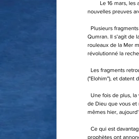
	Le 16 mars, les autorités israéliennes des antiquités ont révélé la découverte de 
nouvelles preuves arc
  Plusieurs fragments des livres des "petits prophètes" ont été retrouvés dans une grotte à 
Qumran. Il s'agit de 
rouleaux de la Mer m
révolutionné la rech
  Les fragments retrouvés sont écrits en grec, sauf la mention du Seigneur qui est en hébreu 
("Elohim"), et datent
  Une fois de plus, la véracité des textes bibliques est prouvée HISTORIQUEMENT ! La Parole 
de Dieu que vous et m
mêmes hier, aujourd'h
  Ce qui est davantage intéressant, concerne le message des versets de ces fragments. Les 
prophètes ont annonc