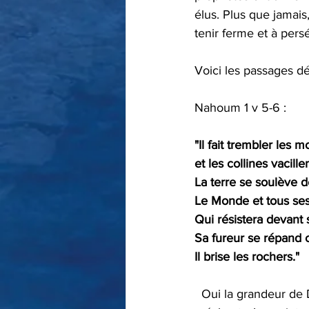
élus. Plus que jamai
tenir ferme et à pers
Voici les passages dé
Nahoum 1 v 5-6 : 
"Il fait trembler les 
et les collines vacillen
La terre se soulève d
Le Monde et tous ses
Qui résistera devant 
Sa fureur se répand 
Il brise les rochers."
  Oui la grandeur de Dieu va se révéler. Pour le bonheur des justes et le malheur des 