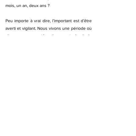
mois, un an, deux ans ?
Peu importe à vrai dire, l’important est d’être 
averti et vigilant. Nous vivons une période où 
chaque nouveauté, chaque technologie 
nouvelle doit nous rendre vigilant.
L'entreprise Ectolife a récemment diffusé 
cette vidéo promotion d'une "ferme 
humaine", où 3000 utérus artificielles 
pourront donner naissance à des enfants. 
Voici encore un exemple du diabolique 
projet transhumaniste
source : Bloom media.fr
Notre confort, notre richesse, même relative, 
peuvent et pourront être une occasion de 
chute pour nous si nous ne veillons pas à 