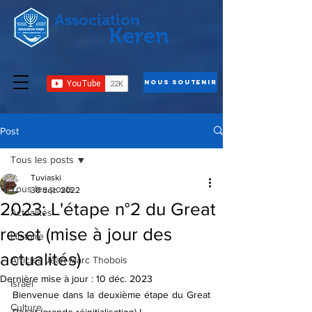
Association
Keren
Nous Soutenir
Post
Tous les posts
Tuviaski
Tous les posts
30 déc. 2022
2023: L'étape n°2 du Great
Actualités
reset (mise à jour des
Histoire
actualités)
Articles Jean-Marc Thobois
Dernière mise à jour :
10 déc. 2023
Israël
Bienvenue dans la deuxième étape du Great 
Culture
Reset (grande réinitialisation) ! 