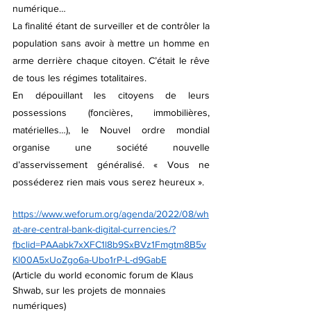
numérique…
La finalité étant de surveiller et de contrôler la 
population sans avoir à mettre un homme en 
arme derrière chaque citoyen. C’était le rêve 
de tous les régimes totalitaires. 
En dépouillant les citoyens de leurs 
possessions (foncières, immobilières, 
matérielles…), le Nouvel ordre mondial 
organise une société nouvelle 
d’asservissement généralisé. « Vous ne 
posséderez rien mais vous serez heureux ».
https://www.weforum.org/agenda/2022/08/wh
at-are-central-bank-digital-currencies/?
fbclid=PAAabk7xXFC1l8b9SxBVz1Fmgtm8B5v
Kl00A5xUoZgo6a-Ubo1rP-L-d9GabE
(Article du world economic forum de Klaus 
Shwab, sur les projets de monnaies 
numériques)